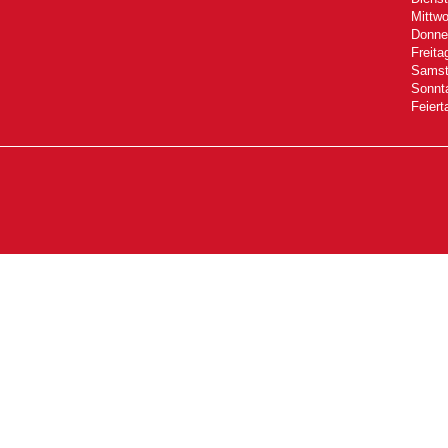
Mittwo
Donner
Freita
Samsta
Sonnta
Feiert