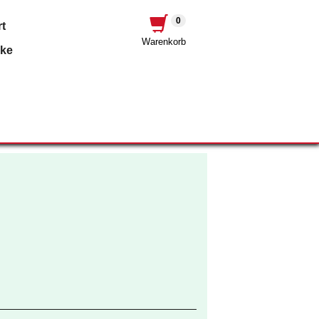
0
t
Warenkorb
nke