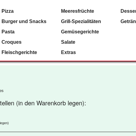
Pizza
Meeresfrüchte
Desser
Burger und Snacks
Grill-Spezialitäten
Geträ
Pasta
Gemüsegerichte
Croques
Salate
Fleischgerichte
Extras
es
ellen (in den Warenkorb legen):
legen)