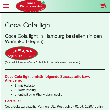
0
Toggle
navigation
Coca Cola light
Coca Cola light in Hamburg bestellen (in den
Warenkorb legen):
1,0l
3,75 €
zzgl. 0,15 € Pfand
(Button klicken, um Coca Cola light in den Warenkorb zu legen)
Coca Cola light enthält folgende Zusatzstoffe bzw.
Allergene:
1: mit Farbstoff
8: koffeinhaltig
9: enthält eine Phenylalaninquelle
Hersteller
Coca-Cola Europacific Partners DE, Postfach 67 01 56, 10207 Berlin