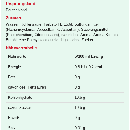
Ursprungsland
Deutschland
Zutaten
Wasser, Kohlensäure, Farbstoff E 150d, Süßungsmittel
(Natriumcyclamat, Acesulfam K, Aspartam), Säuerungsmittel
(Phosphorsäure, Citronensäure), natürliches Aroma, Aroma Koffein.
Enthält eine Phenylalaninquelle. Light - ohne Zucker
Nährwerttabelle
Nährwerte
ø/100 ml bzw. g
Energie
0,8 kJ / 0,2 kcal
Fett
0 g
davon ges. Fettsäuren
0 g
Kohlenhydrate
10,6 g
davon Zucker
10,6 g
Eiweiß
0 g
Salz
0,01 g