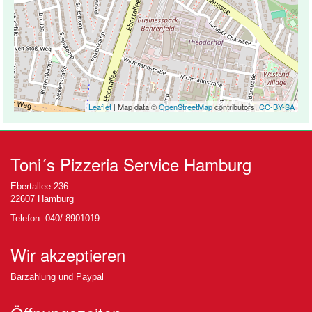
Leaflet
| Map data ©
OpenStreetMap
contributors,
CC-BY-SA
Toni´s Pizzeria Service Hamburg
Ebertallee 236
22607 Hamburg
Telefon: 040/ 8901019
Wir akzeptieren
Barzahlung und Paypal