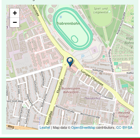
+
−
Leaflet
| Map data ©
OpenStreetMap
contributors,
CC-BY-SA