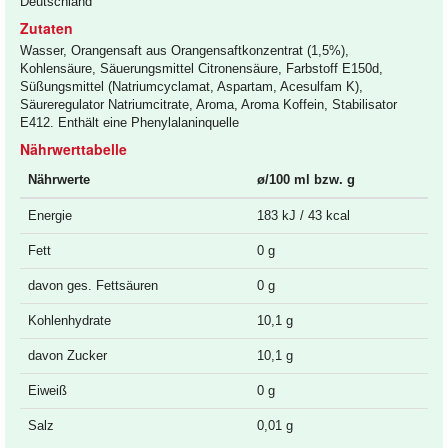
Deutschland
Zutaten
Wasser, Orangensaft aus Orangensaftkonzentrat (1,5%),
Kohlensäure, Säuerungsmittel Citronensäure, Farbstoff E150d,
Süßungsmittel (Natriumcyclamat, Aspartam, Acesulfam K),
Säureregulator Natriumcitrate, Aroma, Aroma Koffein, Stabilisator
E412. Enthält eine Phenylalaninquelle
Nährwerttabelle
Nährwerte
ø/100 ml bzw. g
Energie
183 kJ / 43 kcal
Fett
0 g
davon ges. Fettsäuren
0 g
Kohlenhydrate
10,1 g
davon Zucker
10,1 g
Eiweiß
0 g
Salz
0,01 g