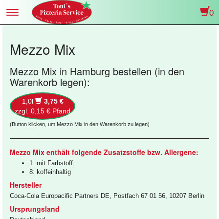
0
Toggle
navigation
Mezzo Mix
Mezzo Mix in Hamburg bestellen (in den
Warenkorb legen):
1,0l
3,75 €
zzgl. 0,15 € Pfand
(Button klicken, um Mezzo Mix in den Warenkorb zu legen)
Mezzo Mix enthält folgende Zusatzstoffe bzw. Allergene:
1: mit Farbstoff
8: koffeinhaltig
Hersteller
Coca-Cola Europacific Partners DE, Postfach 67 01 56, 10207 Berlin
Ursprungsland