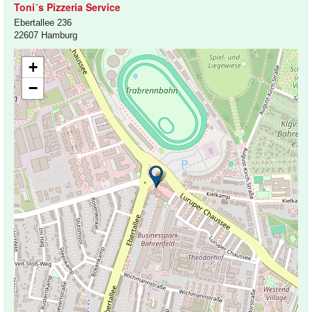
Toni´s Pizzeria Service
Ebertallee 236
22607 Hamburg
+
−