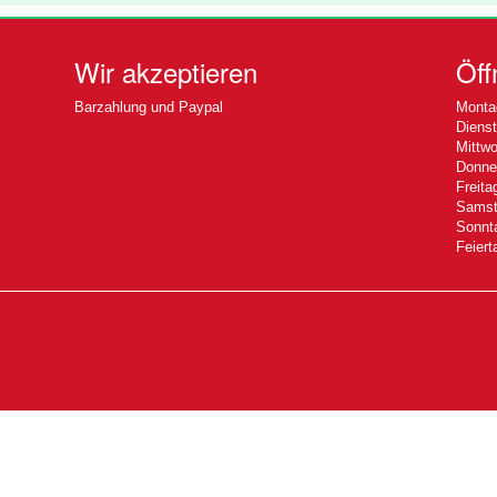
Wir akzeptieren
Öff
Barzahlung und Paypal
Montag
Dienst
Mittwo
Donner
Freita
Samsta
Sonnta
Feiert