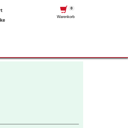
0
t
Warenkorb
nke