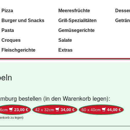
Pizza
Meeresfrüchte
Desser
Burger und Snacks
Grill-Spezialitäten
Geträ
Pasta
Gemüsegerichte
Croques
Salate
Fleischgerichte
Extras
beln
amburg bestellen (in den Warenkorb legen):
36cm
23,00 €
42 x 32cm
34,00 €
60 x 40cm
44,00 €
renkorb zu legen)