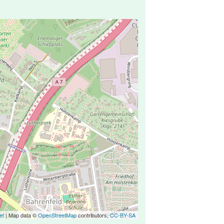
et
| Map data ©
OpenStreetMap
contributors,
CC-BY-SA