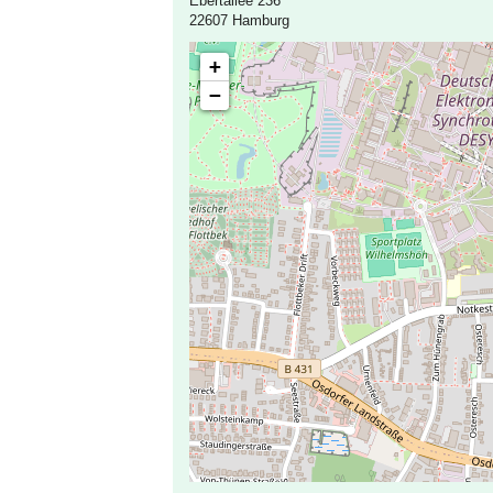
Ebertallee 236
22607 Hamburg
+
−