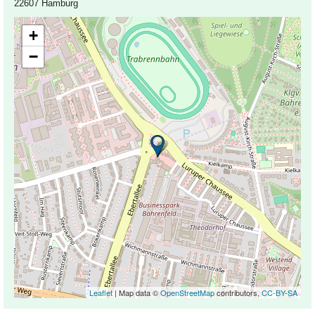
22607 Hamburg
+
−
Leaflet
| Map data ©
OpenStreetMap
contributors,
CC-BY-SA