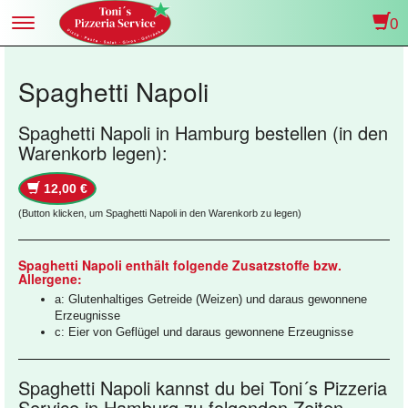
0
Toggle
navigation
Spaghetti Napoli
Spaghetti Napoli in Hamburg bestellen (in den
Warenkorb legen):
12,00 €
(Button klicken, um Spaghetti Napoli in den Warenkorb zu legen)
Spaghetti Napoli enthält folgende Zusatzstoffe bzw.
Allergene:
a: Glutenhaltiges Getreide (Weizen) und daraus gewonnene
Erzeugnisse
c: Eier von Geflügel und daraus gewonnene Erzeugnisse
Spaghetti Napoli kannst du bei Toni´s Pizzeria
Service in Hamburg zu folgenden Zeiten