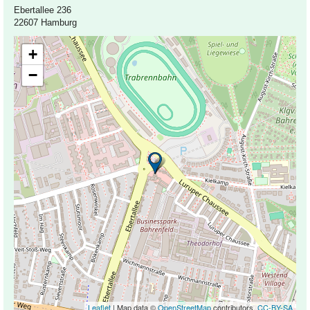
Ebertallee 236
22607 Hamburg
+
−
Leaflet
| Map data ©
OpenStreetMap
contributors,
CC-BY-SA