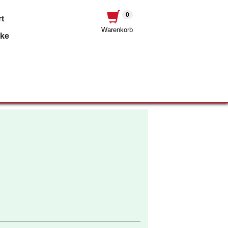
0
t
Warenkorb
nke