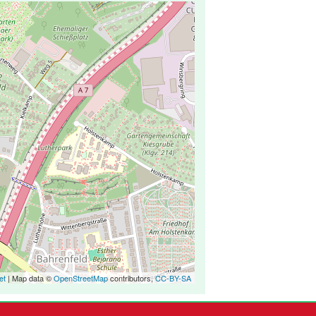
et
| Map data ©
OpenStreetMap
contributors,
CC-BY-SA