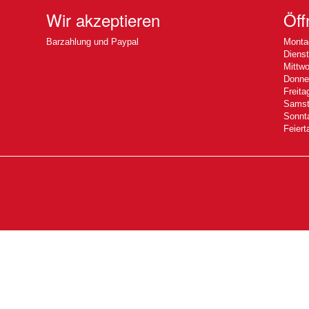
Wir akzeptieren
Öff
Barzahlung und Paypal
Montag
Dienst
Mittwo
Donner
Freita
Samsta
Sonnta
Feiert