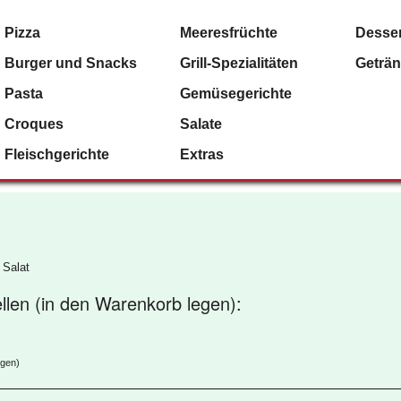
Pizza
Meeresfrüchte
Desser
Burger und Snacks
Grill-Spezialitäten
Geträ
Pasta
Gemüsegerichte
Croques
Salate
Fleischgerichte
Extras
 Salat
ellen (in den Warenkorb legen):
egen)