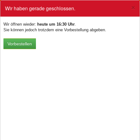
×
Wir haben gerade geschlossen.
0
Toggle
navigation
Pizza
Wir öffnen wieder:
heute um 16:30 Uhr
.
Sie können jedoch trotzdem eine Vorbestellung abgeben.
Vorbestellen
Alle Pizzen sind mit Käse & Tomatensauce
belegt.
Wählen Sie aus 33 Zutaten die Beläge für Ihre Pizza selbst aus!
Grund Pizza
26cm
mit Käse & Tomatensauce
8,90 €
32cm